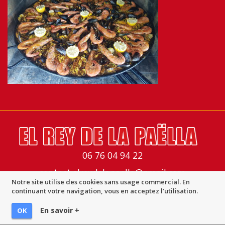
06 76 04 94 22
contact.elreydelapaella@gmail.com
Notre site utilise des cookies sans usage commercial. En
Mentions légales
-
Imprimer la page
-
© Multimed Solutions
continuant votre navigation, vous en acceptez l’utilisation.
En savoir +
OK