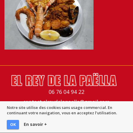
06 76 04 94 22
contact.elreydelapaella@gmail.com
Notre site utilise des cookies sans usage commercial. En
Mentions légales
-
Imprimer la page
-
© Multimed Solutions
continuant votre navigation, vous en acceptez l’utilisation.
En savoir +
OK