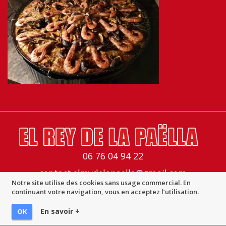
06 76 04 94 22
contact.elreydelapaella@gmail.com
Notre site utilise des cookies sans usage commercial. En
Mentions légales
-
Imprimer la page
-
© Multimed Solutions
continuant votre navigation, vous en acceptez l’utilisation.
En savoir +
OK